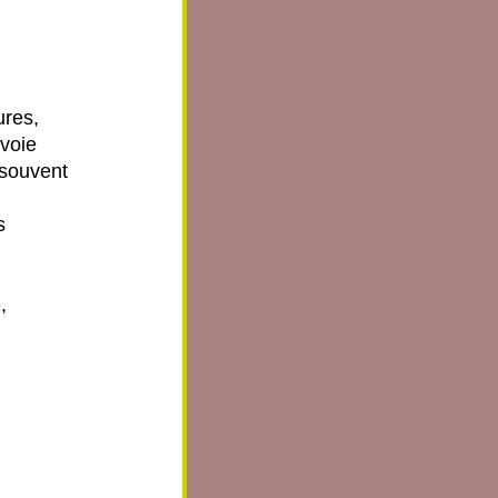
ures,
 voie
 souvent
s
,