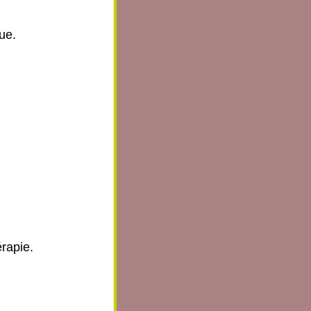
ue.
érapie.