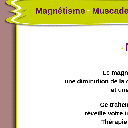
Magnétisme 
 Muscade
*
*
Le magné
une diminution de la 
et un
Ce traite
réveille votre 
Thérapie