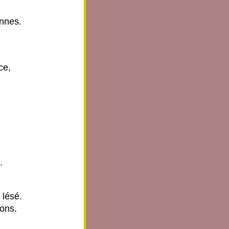
onnes.
ce,
.
 lésé.
dons.